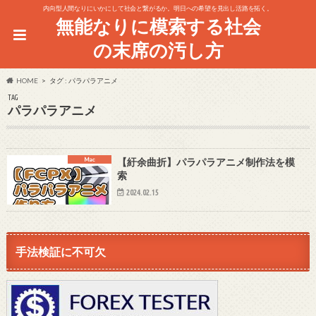
内向型人間なりにいかにして社会と繋がるか。明日への希望を見出し活路を拓く。
無能なりに模索する社会
の末席の汚し方
HOME
タグ : パラパラアニメ
TAG
パラパラアニメ
Mac
【紆余曲折】パラパラアニメ制作法を模
索
2024.02.15
手法検証に不可欠