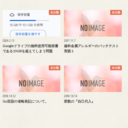
未分類
未分類
2024.2.13
2017.11.7
Googleドライブの無料使用可能容量
歯科金属アレルギーのパッチテスト
である15GBを超えてしまう問題
実践１
未分類
未分類
2018.10.12
2018.10.14
Go言語の省略表記について。
変数の『自己代入』