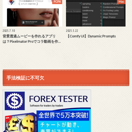
FCPX
Mac
2025.7.10
2025.5.22
背景透過ムービーを作れるアプリ
【Comfy UI】Dynamic Prompts
は？Pixelmator Proでコラ動画を作…
手法検証に不可欠