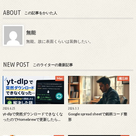
ABOUT
この記事をかいた人
無能
無能。故に表面くらいは装飾したい。
NEW POST
このライターの最新記事
Mac
備忘録
2026.6.25
2026.3.3
yt-dlpで突然ダウンロードできなくな
Google spread sheetで銘柄コード整
ったのでHomebrewで更新したら…
形