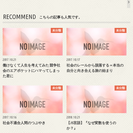
RECOMMEND
こちらの記事も人気です。
未分類
未分類
2017.10.21
2017.10.17
働けなくて人生を考えてみた 競争社
社会のレールから脱落する＝本当の
会のエアポケットにハマってしまっ
自分と向き合える旅の始まり
た君に
未分類
未分類
2017.10.16
2018.10.21
社会不適合人間のつぶやき
【JS言語】『なぜ変数を使うの
か？』