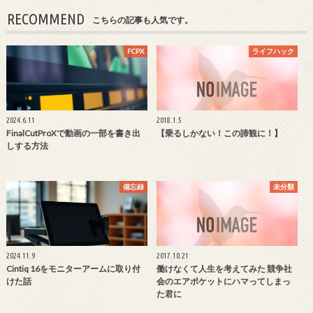
RECOMMEND
こちらの記事も人気です。
FCPX
ライフハック
2024.6.11
2018.1.5
FinalCutProXで動画の一部を書き出
【乗るしかない！この諦観に！】
しする方法
備忘録
未分類
2024.11.9
2017.10.21
Cintiq 16をモニターアームに取り付
働けなくて人生を考えてみた 競争社
けた話
会のエアポケットにハマってしまっ
た君に