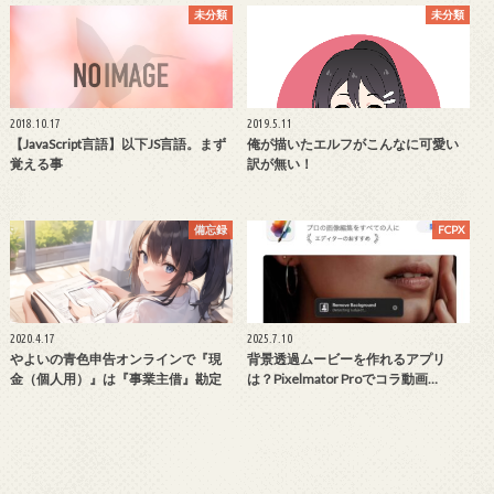
未分類
未分類
2018.10.17
2019.5.11
【JavaScript言語】以下JS言語。まず
俺が描いたエルフがこんなに可愛い
覚える事
訳が無い！
備忘録
FCPX
2020.4.17
2025.7.10
やよいの青色申告オンラインで『現
背景透過ムービーを作れるアプリ
金（個人用）』は『事業主借』勘定
は？Pixelmator Proでコラ動画…