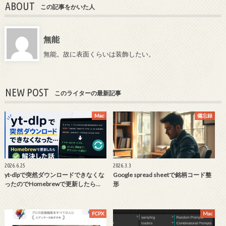
ABOUT
この記事をかいた人
無能
無能。故に表面くらいは装飾したい。
NEW POST
このライターの最新記事
Mac
備忘録
2026.6.25
2026.3.3
yt-dlpで突然ダウンロードできなくな
Google spread sheetで銘柄コード整
ったのでHomebrewで更新したら…
形
FCPX
Mac